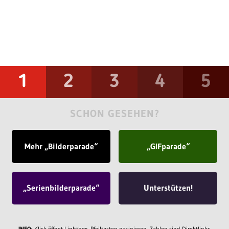
1
2
3
4
5
SCHON GESEHEN?
Mehr „Bilderparade“
„GIFparade“
„Serienbilderparade“
Unterstützen!
INFO:
Klick öffnet Lightbox, Pfeiltasten navigieren, Zahlen sind Direktlinks.