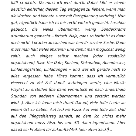
hilft ja nichts. Da muss ich jetzt durch. Dabei fällt es einem
deutlich einfacher, diesem Tag entgegen zu fiebern, wenn man
die Wochen und Monate zuvor mit Partyplanung verbringt. Nun
gut, eigentlich habe ich es mir recht einfach gemacht: Location
gebucht, die vieles übernimmt, wenig Sonderkrams
drumherum gemacht – fertsch. Naja, ganz so leicht ist es dann
doch nicht. Location aussuchen war bereits so eine Sache. Dann
muss man halt vieles abklären und damit man möglichst wenig
zahlt, auch einiges selbst machen (oder zusätzlich
organisieren). Save the Date, Kuchen, Dekoration, Abendessen,
Einladungslisten, Einladungen – und was ich gerade noch so
alles vergessen habe. Hinzu kommt, dass ich vermutlich
vieeeeeel zu viel Zeit damit verbringen werde, eine Musik-
Playlist zu erstellen (die dann vermutlich eh nach anderthalb
Stunden von anderen übernommen und zerstört werden
wird…). Aber ich freue mich drauf. Darauf, viele tolle Leute an
einem Ort zu haben. Auf leckere Pizza. Auf eine tolle Zeit. Und
auf den Pfingstfeiertag danach, ab dem ich nichts mehr
organisieren muss. Also, bis zum 50. dann irgendwann. Aber
das ist ein Problem für Zukunfts-Maik (den alten Sack!)…