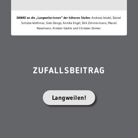
DANKE an die „Langweiler:innen“ der höheren Stufen:
Andreas Wedel, Daniel
Schulze-Wethmar, Goto Dengo, Annika Engel, Dirk Zimmermann, Marcel
Nasemann, Kristian Gäckle und Christian Zenker.
ZUFALLSBEITRAG
Langweilen!