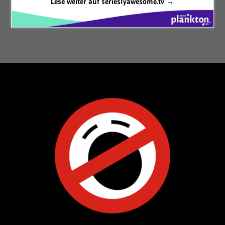
Lese weiter auf serieslyawesome.tv →