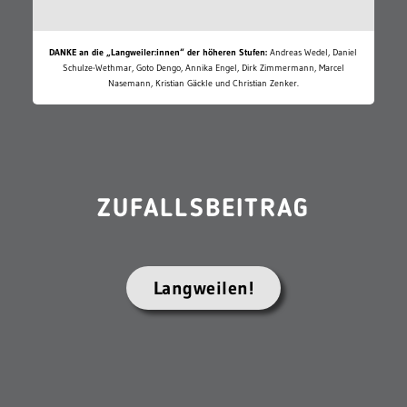
DANKE an die „Langweiler:innen“ der höheren Stufen:
Andreas Wedel, Daniel
Schulze-Wethmar, Goto Dengo, Annika Engel, Dirk Zimmermann, Marcel
Nasemann, Kristian Gäckle und Christian Zenker.
ZUFALLSBEITRAG
Langweilen!