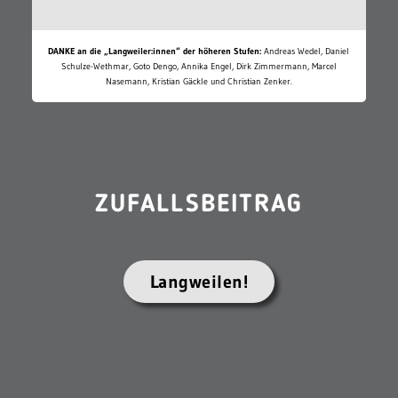
DANKE an die „Langweiler:innen“ der höheren Stufen:
Andreas Wedel, Daniel
Schulze-Wethmar, Goto Dengo, Annika Engel, Dirk Zimmermann, Marcel
Nasemann, Kristian Gäckle und Christian Zenker.
ZUFALLSBEITRAG
Langweilen!