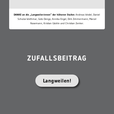
DANKE an die „Langweiler:innen“ der höheren Stufen:
Andreas Wedel, Daniel
Schulze-Wethmar, Goto Dengo, Annika Engel, Dirk Zimmermann, Marcel
Nasemann, Kristian Gäckle und Christian Zenker.
ZUFALLSBEITRAG
Langweilen!