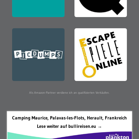
Als Amazon-Partner verdiene ich an qualifizierten Verkäufen.
Camping Maurice, Palavas-les-Flots, Herault, Frankreich
Lese weiter auf bullireisen.eu →