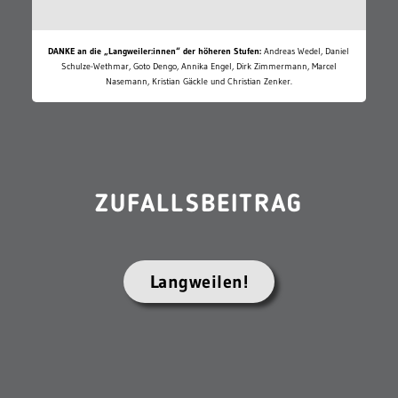
DANKE an die „Langweiler:innen“ der höheren Stufen:
Andreas Wedel, Daniel
Schulze-Wethmar, Goto Dengo, Annika Engel, Dirk Zimmermann, Marcel
Nasemann, Kristian Gäckle und Christian Zenker.
ZUFALLSBEITRAG
Langweilen!