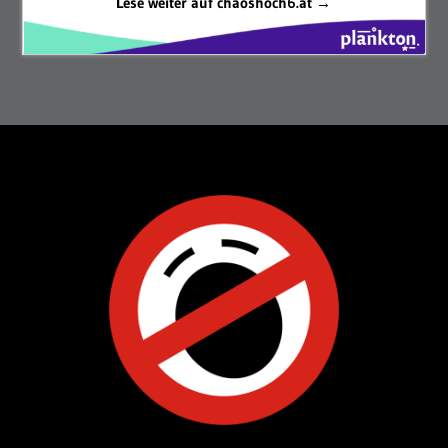
Lese weiter auf chaoshoch6.at →