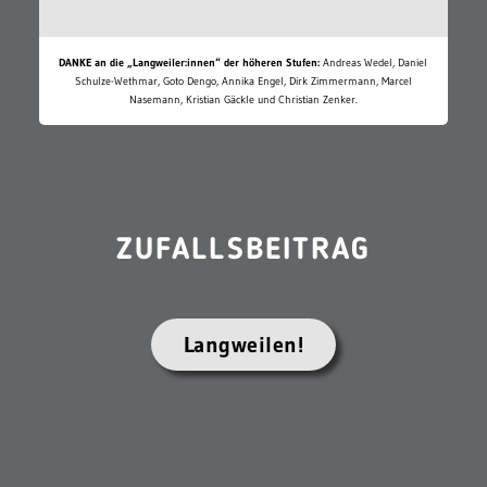
DANKE an die „Langweiler:innen“ der höheren Stufen:
Andreas Wedel, Daniel
Schulze-Wethmar, Goto Dengo, Annika Engel, Dirk Zimmermann, Marcel
Nasemann, Kristian Gäckle und Christian Zenker.
ZUFALLSBEITRAG
Langweilen!