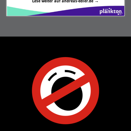
Lese weiter auf andreas-edler.de →