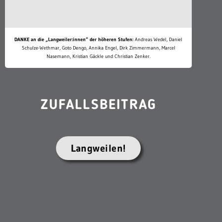
DANKE an die „Langweiler:innen“ der höheren Stufen:
Andreas Wedel, Daniel
Schulze-Wethmar, Goto Dengo, Annika Engel, Dirk Zimmermann, Marcel
Nasemann, Kristian Gäckle und Christian Zenker.
ZUFALLSBEITRAG
Langweilen!