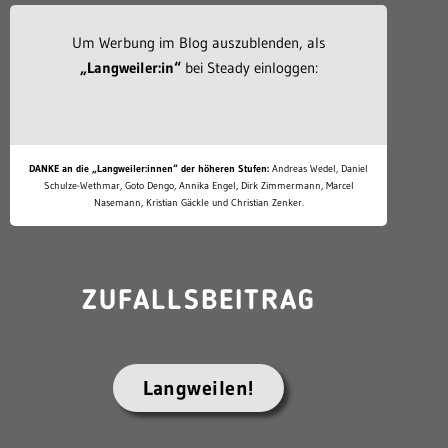
Um Werbung im Blog auszublenden, als
„Langweiler:in“
bei Steady einloggen:
DANKE an die „Langweiler:innen“ der höheren Stufen:
Andreas Wedel, Daniel
Schulze-Wethmar, Goto Dengo, Annika Engel, Dirk Zimmermann, Marcel
Nasemann, Kristian Gäckle und Christian Zenker.
ZUFALLSBEITRAG
Langweilen!