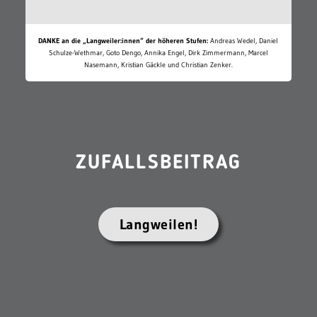
DANKE an die „Langweiler:innen“ der höheren Stufen:
Andreas Wedel, Daniel
Schulze-Wethmar, Goto Dengo, Annika Engel, Dirk Zimmermann, Marcel
Nasemann, Kristian Gäckle und Christian Zenker.
ZUFALLSBEITRAG
Langweilen!