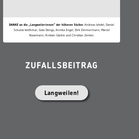
DANKE an die „Langweiler:innen“ der höheren Stufen:
Andreas Wedel, Daniel
Schulze-Wethmar, Goto Dengo, Annika Engel, Dirk Zimmermann, Marcel
Nasemann, Kristian Gäckle und Christian Zenker.
ZUFALLSBEITRAG
Langweilen!