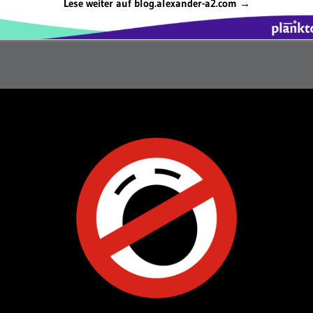
Lese weiter auf blog.alexander-a2.com →