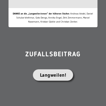
DANKE an die „Langweiler:innen“ der höheren Stufen:
Andreas Wedel, Daniel
Schulze-Wethmar, Goto Dengo, Annika Engel, Dirk Zimmermann, Marcel
Nasemann, Kristian Gäckle und Christian Zenker.
ZUFALLSBEITRAG
Langweilen!