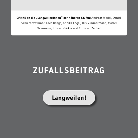
DANKE an die „Langweiler:innen“ der höheren Stufen:
Andreas Wedel, Daniel
Schulze-Wethmar, Goto Dengo, Annika Engel, Dirk Zimmermann, Marcel
Nasemann, Kristian Gäckle und Christian Zenker.
ZUFALLSBEITRAG
Langweilen!