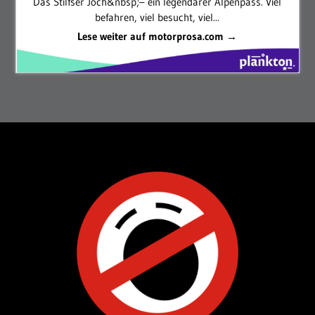
Das Stilfser Joch&nbsp;– ein legendärer Alpenpass. Viel
befahren, viel besucht, viel...
Lese weiter auf motorprosa.com →