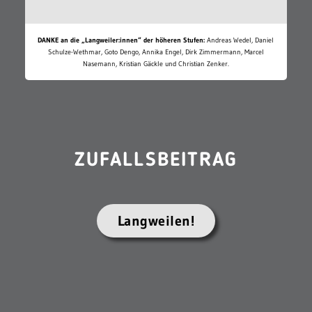
DANKE an die „Langweiler:innen“ der höheren Stufen:
Andreas Wedel, Daniel
Schulze-Wethmar, Goto Dengo, Annika Engel, Dirk Zimmermann, Marcel
Nasemann, Kristian Gäckle und Christian Zenker.
ZUFALLSBEITRAG
Langweilen!