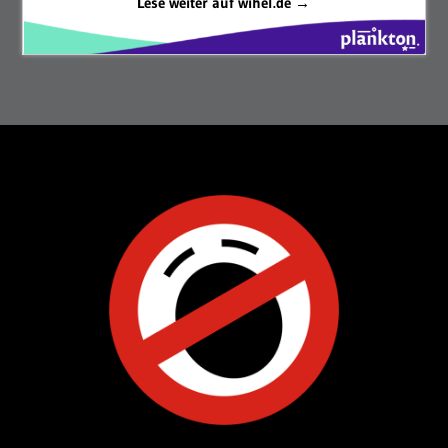
Lese weiter auf wihel.de →