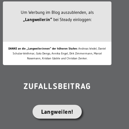
Um Werbung im Blog auszublenden, als
„Langweiler:in“
bei Steady einloggen:
DANKE an die „Langweiler:innen“ der höheren Stufen:
Andreas Wedel, Daniel
Schulze-Wethmar, Goto Dengo, Annika Engel, Dirk Zimmermann, Marcel
Nasemann, Kristian Gäckle und Christian Zenker.
ZUFALLSBEITRAG
Langweilen!