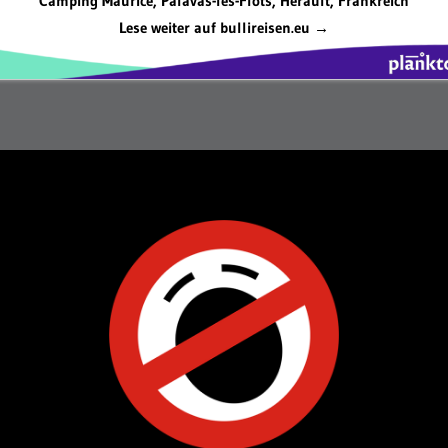
Camping Maurice, Palavas-les-Flots, Herault, Frankreich
Lese weiter auf bullireisen.eu →