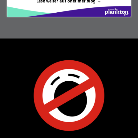
Lese weiter auf onetimer.blog →