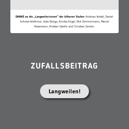
DANKE an die „Langweiler:innen“ der höheren Stufen:
Andreas Wedel, Daniel
Schulze-Wethmar, Goto Dengo, Annika Engel, Dirk Zimmermann, Marcel
Nasemann, Kristian Gäckle und Christian Zenker.
ZUFALLSBEITRAG
Langweilen!