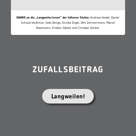
DANKE an die „Langweiler:innen“ der höheren Stufen:
Andreas Wedel, Daniel
Schulze-Wethmar, Goto Dengo, Annika Engel, Dirk Zimmermann, Marcel
Nasemann, Kristian Gäckle und Christian Zenker.
ZUFALLSBEITRAG
Langweilen!