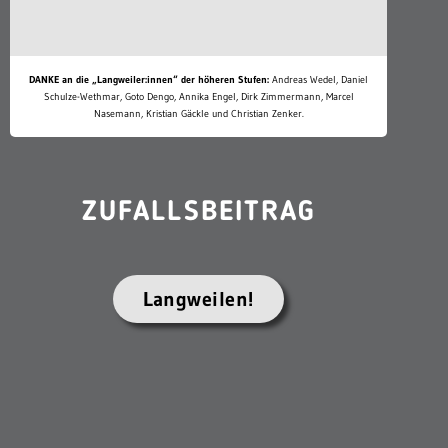
DANKE an die „Langweiler:innen“ der höheren Stufen:
Andreas Wedel, Daniel
Schulze-Wethmar, Goto Dengo, Annika Engel, Dirk Zimmermann, Marcel
Nasemann, Kristian Gäckle und Christian Zenker.
ZUFALLSBEITRAG
Langweilen!