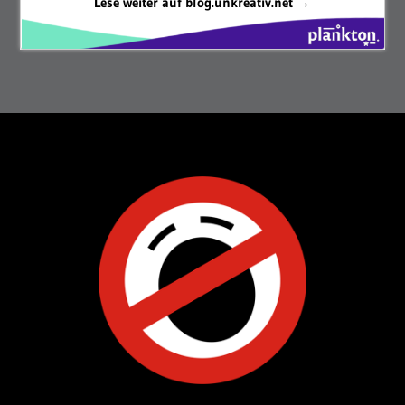
Lese weiter auf blog.unkreativ.net →