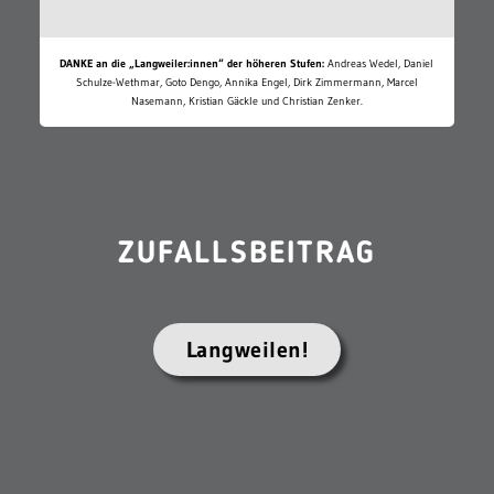
DANKE an die „Langweiler:innen“ der höheren Stufen:
Andreas Wedel, Daniel
Schulze-Wethmar, Goto Dengo, Annika Engel, Dirk Zimmermann, Marcel
Nasemann, Kristian Gäckle und Christian Zenker.
ZUFALLSBEITRAG
Langweilen!