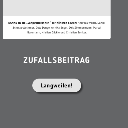
DANKE an die „Langweiler:innen“ der höheren Stufen:
Andreas Wedel, Daniel
Schulze-Wethmar, Goto Dengo, Annika Engel, Dirk Zimmermann, Marcel
Nasemann, Kristian Gäckle und Christian Zenker.
ZUFALLSBEITRAG
Langweilen!