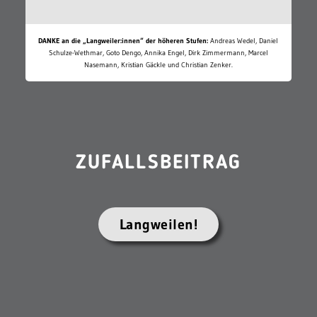
DANKE an die „Langweiler:innen“ der höheren Stufen:
Andreas Wedel, Daniel
Schulze-Wethmar, Goto Dengo, Annika Engel, Dirk Zimmermann, Marcel
Nasemann, Kristian Gäckle und Christian Zenker.
ZUFALLSBEITRAG
Langweilen!