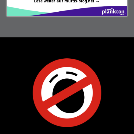
Lese weiter auf muttis-blog.net →