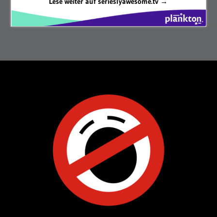
Lese weiter auf serieslyawesome.tv →