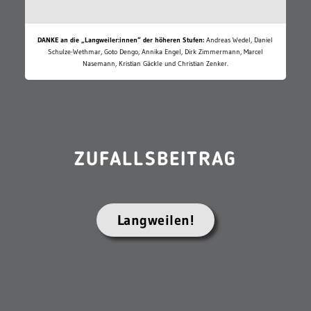
DANKE an die „Langweiler:innen“ der höheren Stufen:
Andreas Wedel, Daniel
Schulze-Wethmar, Goto Dengo, Annika Engel, Dirk Zimmermann, Marcel
Nasemann, Kristian Gäckle und Christian Zenker.
ZUFALLSBEITRAG
Langweilen!