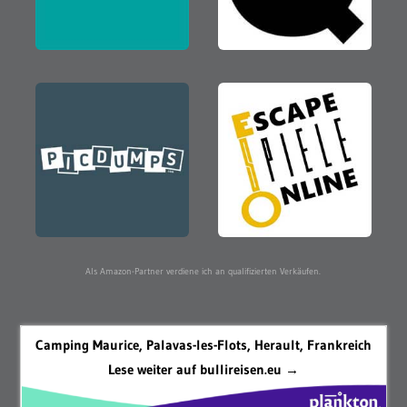
Als Amazon-Partner verdiene ich an qualifizierten Verkäufen.
Camping Maurice, Palavas-les-Flots, Herault, Frankreich
Lese weiter auf bullireisen.eu →