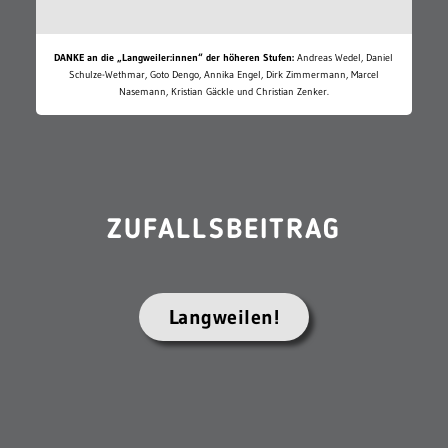
DANKE an die „Langweiler:innen“ der höheren Stufen:
Andreas Wedel, Daniel
Schulze-Wethmar, Goto Dengo, Annika Engel, Dirk Zimmermann, Marcel
Nasemann, Kristian Gäckle und Christian Zenker.
ZUFALLSBEITRAG
Langweilen!