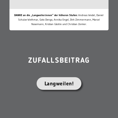
DANKE an die „Langweiler:innen“ der höheren Stufen:
Andreas Wedel, Daniel
Schulze-Wethmar, Goto Dengo, Annika Engel, Dirk Zimmermann, Marcel
Nasemann, Kristian Gäckle und Christian Zenker.
ZUFALLSBEITRAG
Langweilen!