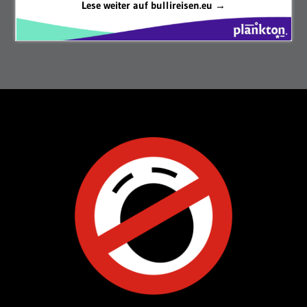
Lese weiter auf bullireisen.eu →