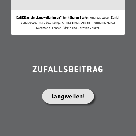
DANKE an die „Langweiler:innen“ der höheren Stufen:
Andreas Wedel, Daniel
Schulze-Wethmar, Goto Dengo, Annika Engel, Dirk Zimmermann, Marcel
Nasemann, Kristian Gäckle und Christian Zenker.
ZUFALLSBEITRAG
Langweilen!