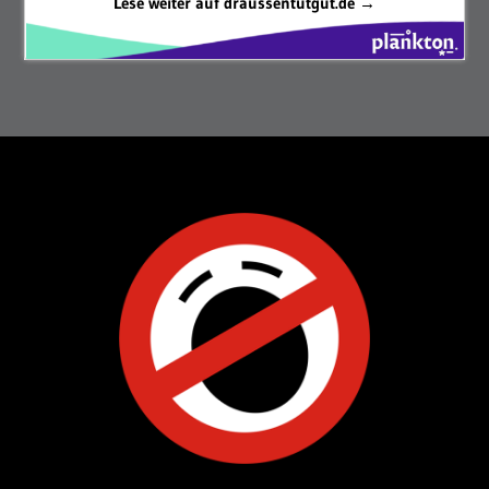
Lese weiter auf draussentutgut.de →