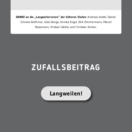
DANKE an die „Langweiler:innen“ der höheren Stufen:
Andreas Wedel, Daniel
Schulze-Wethmar, Goto Dengo, Annika Engel, Dirk Zimmermann, Marcel
Nasemann, Kristian Gäckle und Christian Zenker.
ZUFALLSBEITRAG
Langweilen!