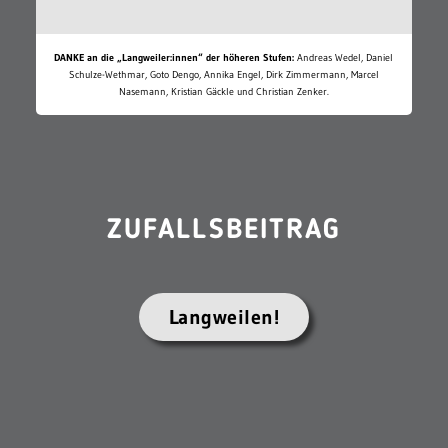
DANKE an die „Langweiler:innen“ der höheren Stufen:
Andreas Wedel, Daniel
Schulze-Wethmar, Goto Dengo, Annika Engel, Dirk Zimmermann, Marcel
Nasemann, Kristian Gäckle und Christian Zenker.
ZUFALLSBEITRAG
Langweilen!