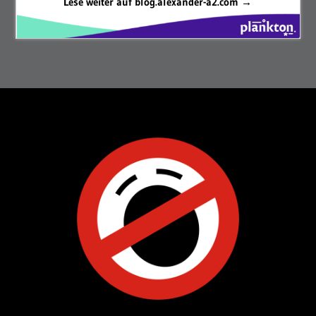
Lese weiter auf blog.alexander-a2.com →