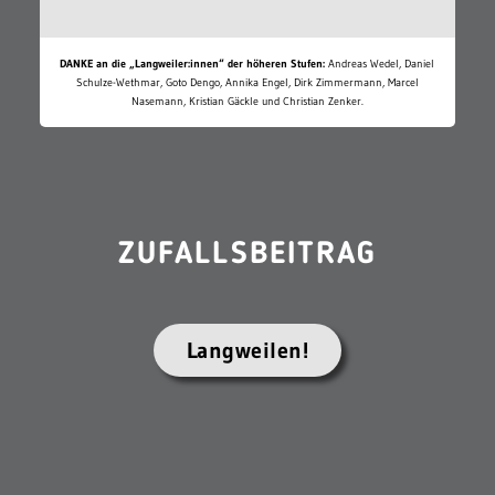
DANKE an die „Langweiler:innen“ der höheren Stufen:
Andreas Wedel, Daniel
Schulze-Wethmar, Goto Dengo, Annika Engel, Dirk Zimmermann, Marcel
Nasemann, Kristian Gäckle und Christian Zenker.
ZUFALLSBEITRAG
Langweilen!