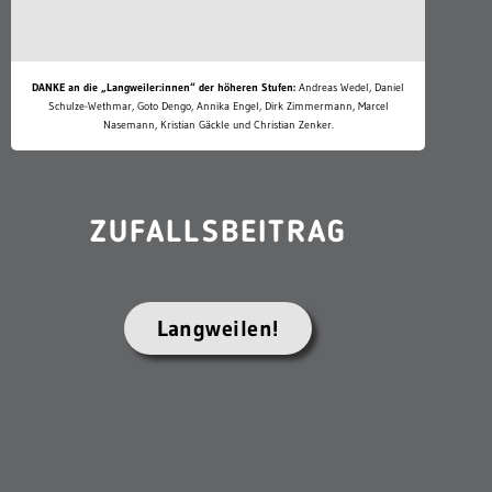
DANKE an die „Langweiler:innen“ der höheren Stufen:
Andreas Wedel, Daniel
Schulze-Wethmar, Goto Dengo, Annika Engel, Dirk Zimmermann, Marcel
Nasemann, Kristian Gäckle und Christian Zenker.
ZUFALLSBEITRAG
Langweilen!