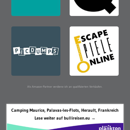
Als Amazon-Partner verdiene ich an qualifizierten Verkäufen.
Camping Maurice, Palavas-les-Flots, Herault, Frankreich
Lese weiter auf bullireisen.eu →