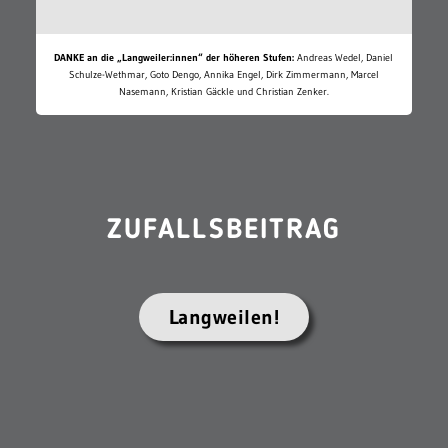
DANKE an die „Langweiler:innen“ der höheren Stufen:
Andreas Wedel, Daniel
Schulze-Wethmar, Goto Dengo, Annika Engel, Dirk Zimmermann, Marcel
Nasemann, Kristian Gäckle und Christian Zenker.
ZUFALLSBEITRAG
Langweilen!