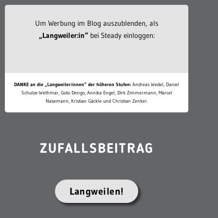
Um Werbung im Blog auszublenden, als
„Langweiler:in“
bei Steady einloggen:
DANKE an die „Langweiler:innen“ der höheren Stufen:
Andreas Wedel, Daniel
Schulze-Wethmar, Goto Dengo, Annika Engel, Dirk Zimmermann, Marcel
Nasemann, Kristian Gäckle und Christian Zenker.
ZUFALLSBEITRAG
Langweilen!