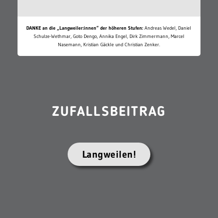
DANKE an die „Langweiler:innen“ der höheren Stufen:
Andreas Wedel, Daniel
Schulze-Wethmar, Goto Dengo, Annika Engel, Dirk Zimmermann, Marcel
Nasemann, Kristian Gäckle und Christian Zenker.
ZUFALLSBEITRAG
Langweilen!