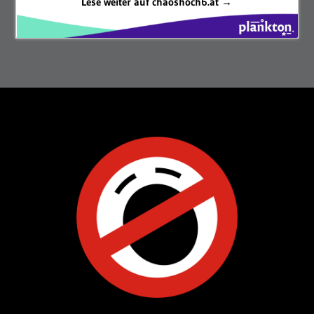
Lese weiter auf chaoshoch6.at →