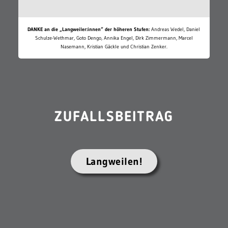
DANKE an die „Langweiler:innen“ der höheren Stufen:
Andreas Wedel, Daniel
Schulze-Wethmar, Goto Dengo, Annika Engel, Dirk Zimmermann, Marcel
Nasemann, Kristian Gäckle und Christian Zenker.
ZUFALLSBEITRAG
Langweilen!