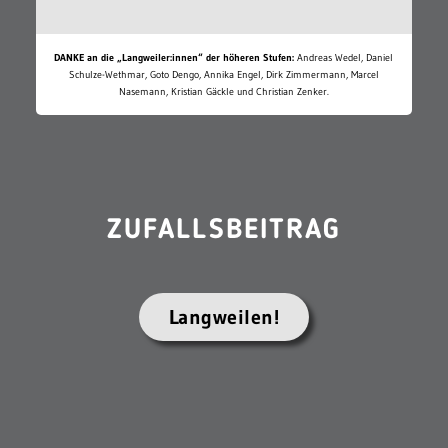
DANKE an die „Langweiler:innen“ der höheren Stufen:
Andreas Wedel, Daniel
Schulze-Wethmar, Goto Dengo, Annika Engel, Dirk Zimmermann, Marcel
Nasemann, Kristian Gäckle und Christian Zenker.
ZUFALLSBEITRAG
Langweilen!