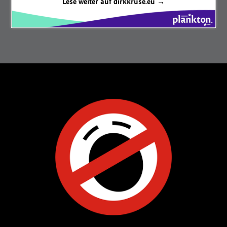
Lese weiter auf dirkkruse.eu →