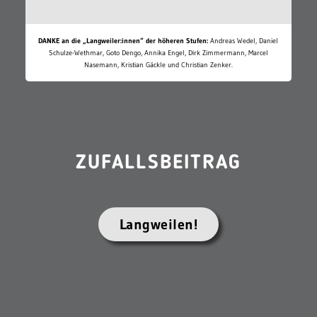
DANKE an die „Langweiler:innen“ der höheren Stufen:
Andreas Wedel, Daniel
Schulze-Wethmar, Goto Dengo, Annika Engel, Dirk Zimmermann, Marcel
Nasemann, Kristian Gäckle und Christian Zenker.
ZUFALLSBEITRAG
Langweilen!