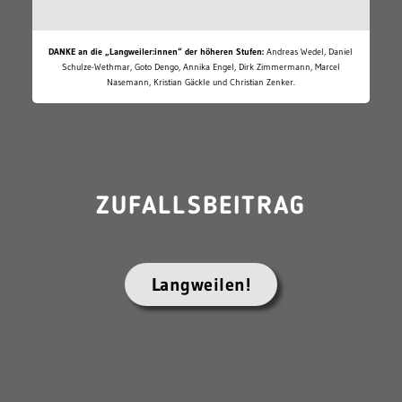
DANKE an die „Langweiler:innen“ der höheren Stufen:
Andreas Wedel, Daniel
Schulze-Wethmar, Goto Dengo, Annika Engel, Dirk Zimmermann, Marcel
Nasemann, Kristian Gäckle und Christian Zenker.
ZUFALLSBEITRAG
Langweilen!