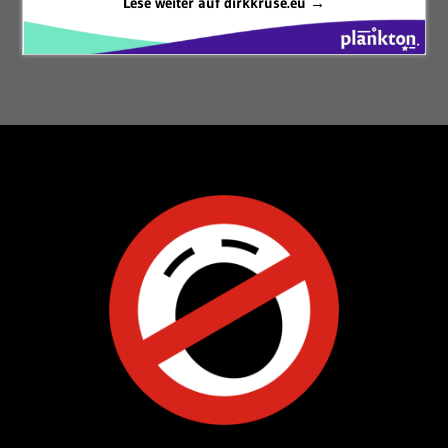
Lese weiter auf dirkkruse.eu →