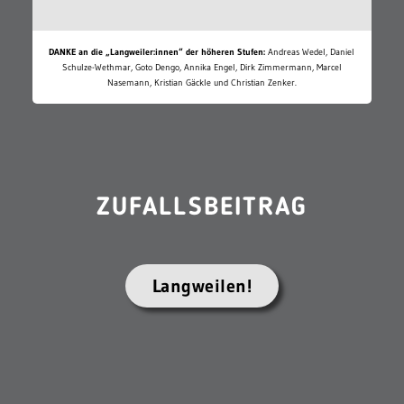
DANKE an die „Langweiler:innen“ der höheren Stufen:
Andreas Wedel, Daniel
Schulze-Wethmar, Goto Dengo, Annika Engel, Dirk Zimmermann, Marcel
Nasemann, Kristian Gäckle und Christian Zenker.
ZUFALLSBEITRAG
Langweilen!