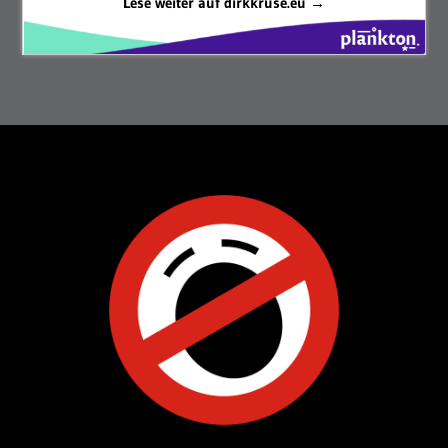
Lese weiter auf dirkkruse.eu →