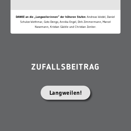
DANKE an die „Langweiler:innen“ der höheren Stufen:
Andreas Wedel, Daniel
Schulze-Wethmar, Goto Dengo, Annika Engel, Dirk Zimmermann, Marcel
Nasemann, Kristian Gäckle und Christian Zenker.
ZUFALLSBEITRAG
Langweilen!