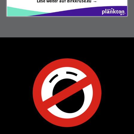
Lese weiter auf dirkkruse.eu →