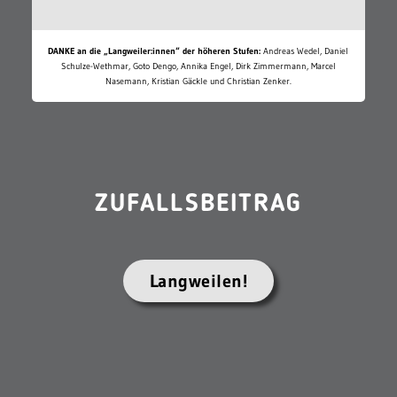
DANKE an die „Langweiler:innen“ der höheren Stufen:
Andreas Wedel, Daniel
Schulze-Wethmar, Goto Dengo, Annika Engel, Dirk Zimmermann, Marcel
Nasemann, Kristian Gäckle und Christian Zenker.
ZUFALLSBEITRAG
Langweilen!