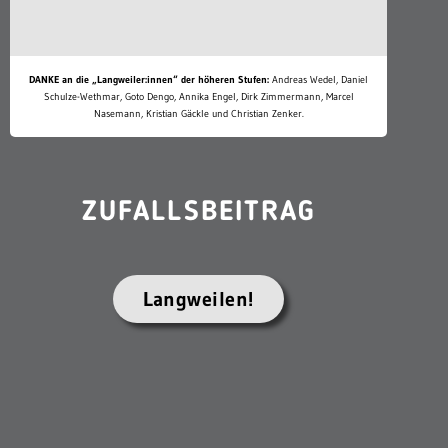
DANKE an die „Langweiler:innen“ der höheren Stufen:
Andreas Wedel, Daniel
Schulze-Wethmar, Goto Dengo, Annika Engel, Dirk Zimmermann, Marcel
Nasemann, Kristian Gäckle und Christian Zenker.
ZUFALLSBEITRAG
Langweilen!