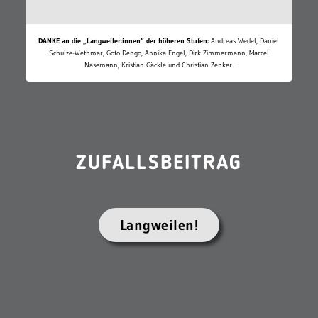
DANKE an die „Langweiler:innen“ der höheren Stufen:
Andreas Wedel, Daniel
Schulze-Wethmar, Goto Dengo, Annika Engel, Dirk Zimmermann, Marcel
Nasemann, Kristian Gäckle und Christian Zenker.
ZUFALLSBEITRAG
Langweilen!