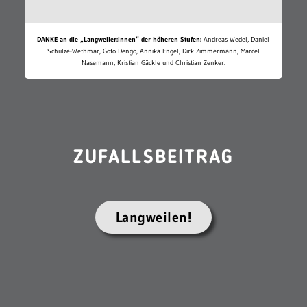
DANKE an die „Langweiler:innen“ der höheren Stufen:
Andreas Wedel, Daniel
Schulze-Wethmar, Goto Dengo, Annika Engel, Dirk Zimmermann, Marcel
Nasemann, Kristian Gäckle und Christian Zenker.
ZUFALLSBEITRAG
Langweilen!