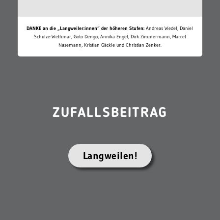
DANKE an die „Langweiler:innen“ der höheren Stufen:
Andreas Wedel, Daniel
Schulze-Wethmar, Goto Dengo, Annika Engel, Dirk Zimmermann, Marcel
Nasemann, Kristian Gäckle und Christian Zenker.
ZUFALLSBEITRAG
Langweilen!