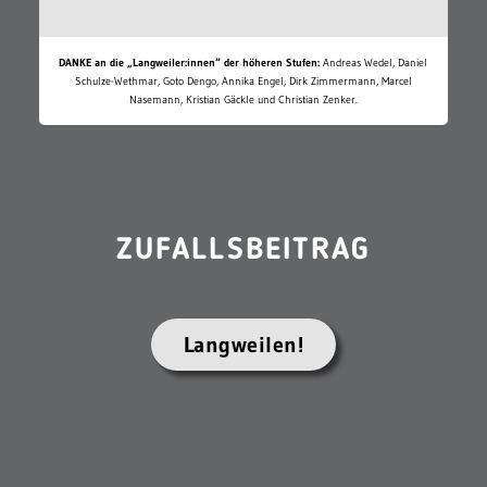
DANKE an die „Langweiler:innen“ der höheren Stufen:
Andreas Wedel, Daniel
Schulze-Wethmar, Goto Dengo, Annika Engel, Dirk Zimmermann, Marcel
Nasemann, Kristian Gäckle und Christian Zenker.
ZUFALLSBEITRAG
Langweilen!