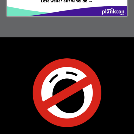
Lese weiter auf wihel.de →