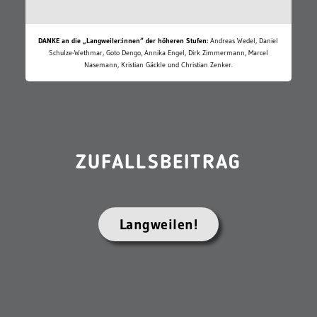
DANKE an die „Langweiler:innen“ der höheren Stufen:
Andreas Wedel, Daniel
Schulze-Wethmar, Goto Dengo, Annika Engel, Dirk Zimmermann, Marcel
Nasemann, Kristian Gäckle und Christian Zenker.
ZUFALLSBEITRAG
Langweilen!