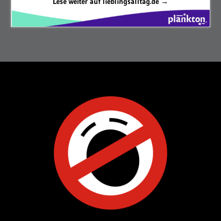
Lese weiter auf lieblingsalltag.de →