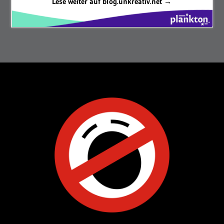
Lese weiter auf blog.unkreativ.net →