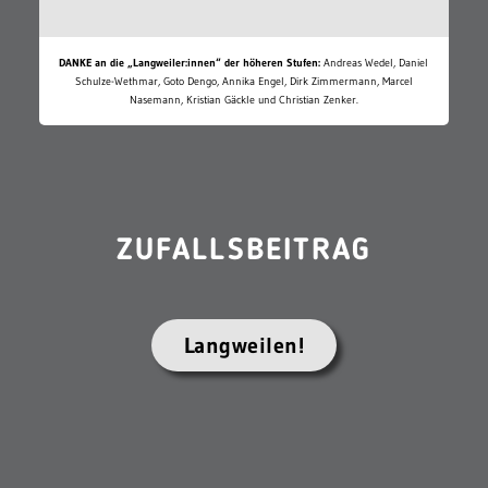
DANKE an die „Langweiler:innen“ der höheren Stufen:
Andreas Wedel, Daniel
Schulze-Wethmar, Goto Dengo, Annika Engel, Dirk Zimmermann, Marcel
Nasemann, Kristian Gäckle und Christian Zenker.
ZUFALLSBEITRAG
Langweilen!