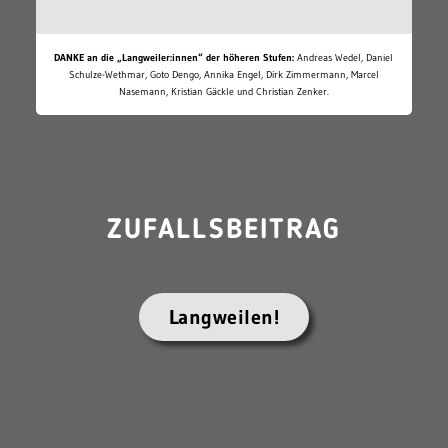
DANKE an die „Langweiler:innen“ der höheren Stufen:
Andreas Wedel, Daniel
Schulze-Wethmar, Goto Dengo, Annika Engel, Dirk Zimmermann, Marcel
Nasemann, Kristian Gäckle und Christian Zenker.
ZUFALLSBEITRAG
Langweilen!