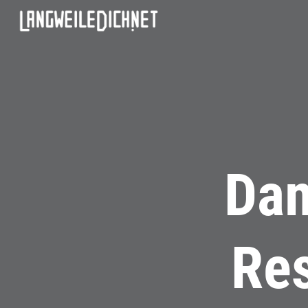
Dam
Res