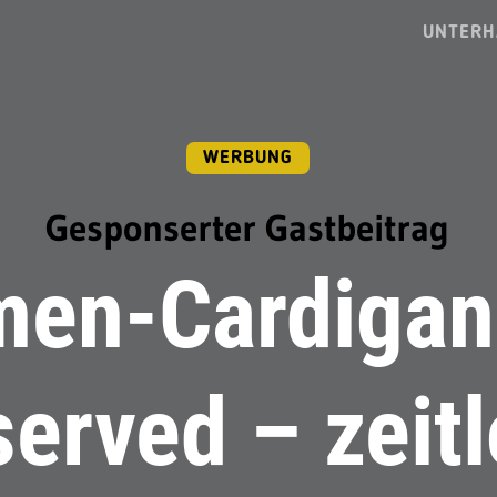
UNTERH
WERBUNG
Gesponserter Gastbeitrag
en-Cardigan
erved – zeit